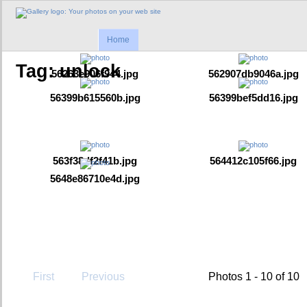
Home
Tag: unlock
56263e906f944.jpg
562907db9046a.jpg
56399b615560b.jpg
56399bef5dd16.jpg
563f38df2f41b.jpg
564412c105f66.jpg
5648e86710e4d.jpg
First
Previous
Photos 1 - 10 of 10