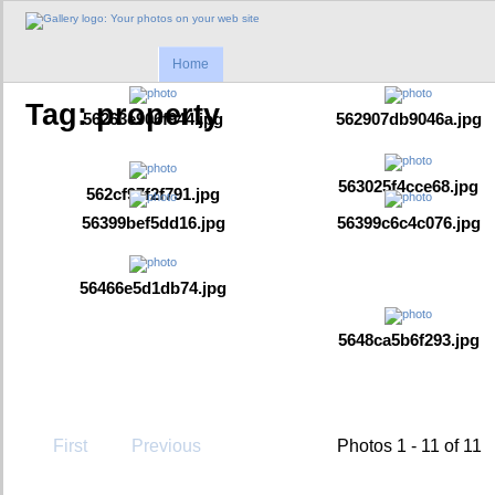
Home
Tag: property
56263e906f944.jpg
562907db9046a.jpg
563025f4cce68.jpg
562cf97f2f791.jpg
56399bef5dd16.jpg
56399c6c4c076.jpg
56466e5d1db74.jpg
5648ca5b6f293.jpg
First
Previous
Photos 1 - 11 of 11